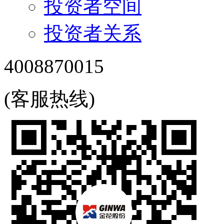
投资者空间
投资者关系
4008870015
(客服热线)