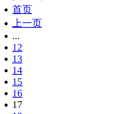
首页
上一页
...
12
13
14
15
16
17