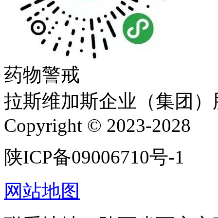
药物警戒
拉斯维加斯企业（集团）
Copyright © 2023-2028
陕ICP备09006710号-1
网站地图