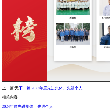
上一篇:
无
下一篇:
2023年度先进集体、先进个人
相关内容
2024年度先进集体、先进个人